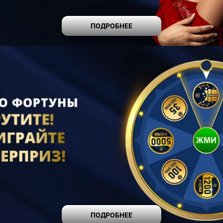
ПОДРОБНЕЕ
ПОДРОБНЕЕ