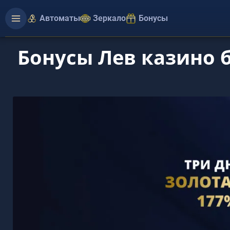
Автоматы
Зеркало
Бонусы
Бонусы Лев казино 