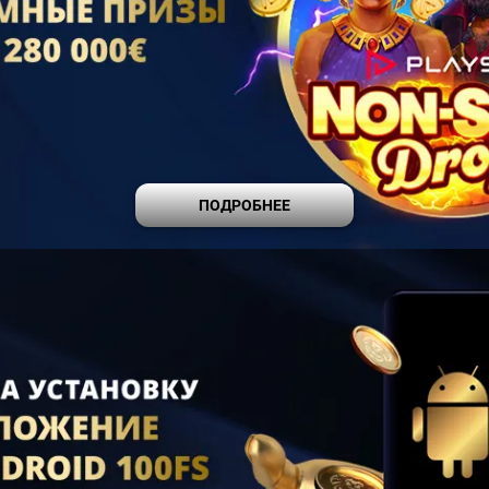
ПОДРОБНЕЕ