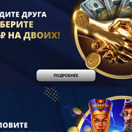
ПОДРОБНЕЕ