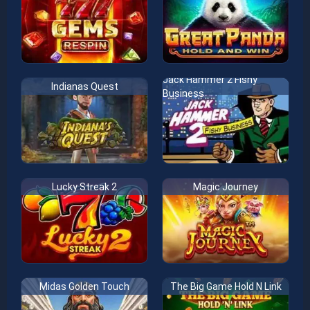
Jack Hammer 2 Fishy
Indianas Quest
Business
Lucky Streak 2
Magic Journey
Midas Golden Touch
The Big Game Hold N Link