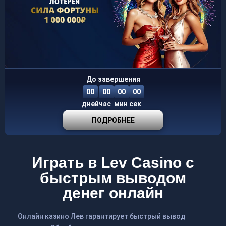
До завершения
00
00
00
00
дней
час
мин
ceк
ПОДРОБНЕЕ
Играть в Lev Casino с
быстрым выводом
денег онлайн
Онлайн казино Лев гарантирует быстрый вывод