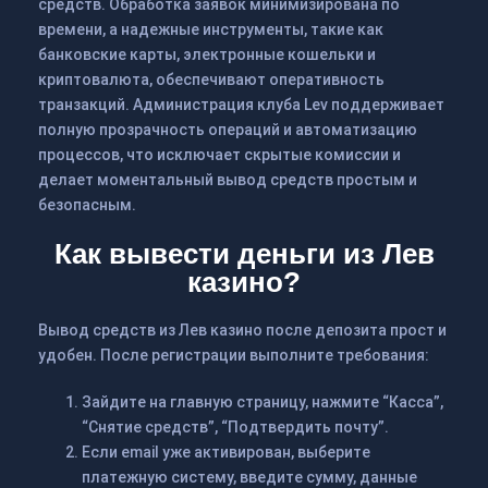
средств. Обработка заявок минимизирована по
времени, а надежные инструменты, такие как
банковские карты, электронные кошельки и
криптовалюта, обеспечивают оперативность
транзакций. Администрация клуба Lev поддерживает
полную прозрачность операций и автоматизацию
процессов, что исключает скрытые комиссии и
делает моментальный вывод средств простым и
безопасным.
Как вывести деньги из Лев
казино?
Вывод средств из Лев казино после депозита прост и
удобен. После регистрации выполните требования:
Зайдите на главную страницу, нажмите “Касса”,
“Снятие средств”, “Подтвердить почту”.
Если email уже активирован, выберите
платежную систему, введите сумму, данные